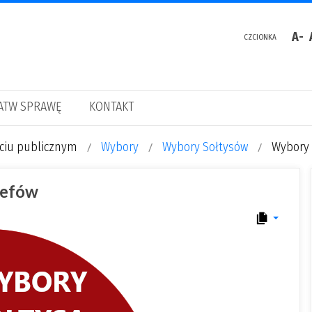
A-
CZCIONKA
ATW SPRAWĘ
KONTAKT
yciu publicznym
Wybory
Wybory Sołtysów
Wybory 
zefów